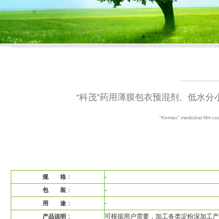
“科茂”药用薄膜包衣预混剂、低水
"Kemao" medicinal film coa
：
-
规 格
：
-
包 装
：
-
用 途
：
可根据用户需要，加工各类淀粉深加工产
产品说明