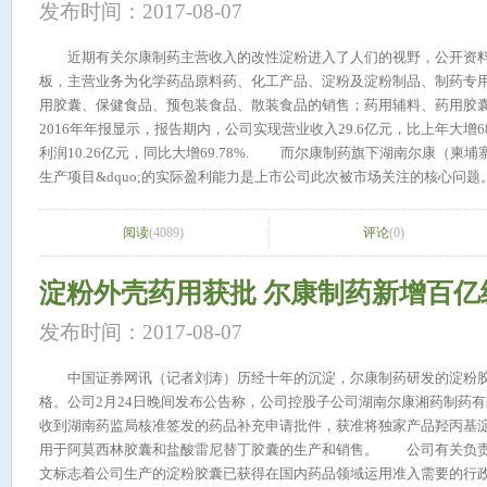
发布时间：2017-08-07
可自由流动的极细微的短棒状或粉末状多孔状颗粒,颜色为白色或近白色,无臭
限聚合度(LODP)在15~375;不具纤维性而流动性极强。不溶于水、稀
近期有关尔康制药主营收入的改性淀粉进入了人们的视野，公开资料显
解、润涨,在羧甲基化、乙酰化、酯化过程中具有较高的反应性能。由于
板，主营业务为化学药品原料药、化工产品、淀粉及淀粉制品、制药专
殊性质,微晶纤维素被广泛应用于医药、食品、化妆品以及轻化工行业
用胶囊、保健食品、预包装食品、散装食品的销售；药用辅料、药用胶囊的生产等等。
吸附剂、助悬剂、稀释剂、崩解剂。微晶纤维素广泛应用于药物制剂，
2016年年报显示，报告期内，公司实现营业收入29.6亿元，比上年大增6
合剂，不仅可用于湿法制粒也可用于干法直接压片。还有一定的润滑
利润10.26亿元，同比大增69.78%. 而尔康制药旗下湖南尔康（柬埔寨）投资有限公司“18万吨药用木薯淀粉
微晶纤维素也可用作药品的缓释剂。缓释过程是由活性物质进人载体的多
生产项目&dquo;的实际盈利能力是上市公司此次被市场关注的核心问题。 对此，在日前召开的2016年
燥后活性物质被固定。活性物质释放时由于水在聚合物载体的毛细管系统
大会上，尔康制药实际控制人、董事长帅放文解释称，尔康制药于201
活性物质之间的化合键被破坏,活性物质缓慢地释放出来。 微晶纤维素
粉产业化尚未研制成功、尚未落地。“所以当年的可行性报告比较保守。&
阅读
(4089)
评论
(0)
其与药物配合可制成奶油状或悬浮状的药液,同时还可用作胶囊剂。微晶
改性淀粉产业化研究项目获得成功，并在全球具有技术领先优势，尔康
用于制造膏状和悬浮液类型医药制剂。 安徽山河药用辅料交联聚维酮
木薯粉，变成了附加值更高的改性淀粉。“改性淀粉销售收入有6.9亿元
淀粉外壳药用获批 尔康制药新增百亿
CP2015 交联聚维酮，即医药级交联聚乙烯吡咯烷酮，为白色至乳
损，改性淀粉毛利率是90.99%，也就是说柬埔寨公司的利润是由改性淀粉产生的。&dq
臭或稍有气味的、吸湿性粉末，不溶于水、酸、碱及常用有机溶剂，具
二次加工，改变性质的改性淀粉，广泛用于造纸、纺织、食品、医药、
发布时间：2017-08-07
力。交联聚维酮通过“爆米化&dquo;聚合反应制得，因其溶胀性质广
高端改性淀粉更称得上是受到专利保护的“绿色高分子新材料&dquo;
剂，提高不溶性药物的生物利用度，以及混合物的悬浮稳定剂。 安徽
领域。 尤其是在医学领域，药用改性淀粉可以改善一些药物溶解性、流动性能和压缩性等，提高人体对药
中国证券网讯（记者刘涛）历经十年的沉淀，尔康制药研发的淀粉胶
药用级交联聚维酮CP2015基本性能如下： 崩解作用：交联PVP具
物的吸收，减少药物的副作用，例如用于加工片剂、制作植物软硬胶囊
格。公司2月24日晚间发布公告称，公司控股子公司湖南尔康湘药制药有限
药片中。由于内部溶胀压力超过了药片的强度，以至药片瞬间便告崩解
的药物。 其中，以改性淀粉为原料生产植物胶囊，是目前快速发展的新领域。植物胶囊，顾名思义是以植
收到湖南药监局核准签发的药品补充申请批件，获准将独家产品羟丙基
当水或水溶液渗入时，便被突如其来的冲击而伸长，被迫立即分离。 
物成分取代动物明胶制得的胶囊，目前采用的植物成分主要包括纤维素
用于阿莫西林胶囊和盐酸雷尼替丁胶囊的生产和销售。 公司有关负责
的孤对电子能与许多药物发生氢键作用，所以能形成络合物,交联PVP
囊，新兴的植物胶囊在安全性上具有明显优势，同时具有原料来源广泛
文标志着公司生产的淀粉胶囊已获得在国内药品领域运用准入需要的行
药物释放速度，提高生物利用度，选择性吸附多酚和络合内毒素。 更