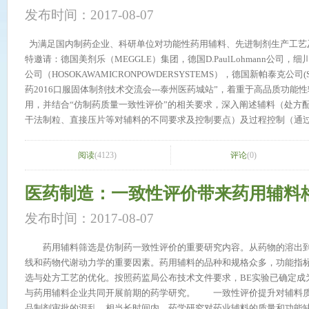
发布时间：2017-08-07
为满足国内制药企业、科研单位对功能性药用辅料、先进制剂生产工艺
特邀请：德国美剂乐（MEGGLE）集团，德国D.PaulLohmann公司
公司（HOSOKAWAMICRONPOWDERSYSTEMS），德国新帕泰克公司(
药2016口服固体制剂技术交流会---泰州医药城站”，着重于高品质功
用，并结合“仿制药质量一致性评价”的相关要求，深入阐述辅料（处方
干法制粒、直接压片等对辅料的不同要求及控制要点）及过程控制（通
稳定性）等关键点，并分享各领域专家的宝贵经验。 主要议题：药用乳
的应用先进的粒度检测技术在医药原辅料粒度分析中的应用粉体学在制
阅读
(4123)
评论
(0)
用乳糖在“一致性评价”中的案例分析 活动时间地点：会议时间：2016年3月29日
-9:00签到）会议地点：泰州中国医药城假日酒店泰州市医药城药城大道
医药制造：一致性评价带来药用辅料格
无会议费，提供午餐、茶点，名额有限，敬请提前确认若您希望报名参加
生0512-66607566-103/18896740965或市场部王小姐0512-6660756
发布时间：2017-08-07
国新帕泰克有限公司苏州代表处>>
药用辅料筛选是仿制药一致性评价的重要研究内容。从药物的溶出到
线和药物代谢动力学的重要因素。药用辅料的品种和规格众多，功能指
选与处方工艺的优化。按照药监局公布技术文件要求，BE实验已确定成
与药用辅料企业共同开展前期的药学研究。 一致性评价提升对辅料质
品制剂审批的混乱，相当长时间内，药学研究对药业辅料的质量和功能