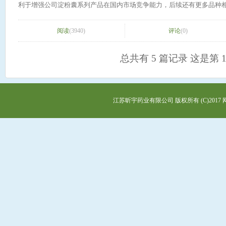
优点。从原料来源广泛性和生产成本低廉性的角度来讲，淀粉是极具潜
利于增强公司淀粉囊系列产品在国内市场竞争能力，后续还有更多品种
公司】展台 【关于中国制药网】 中国制药网(www.zyzhan.co
较脆，容易发生断裂，直接用于制作胶囊往往无法满足坚韧度的要求，而
全球唯一一家实现植物淀粉胶囊产业化的生产企业，并具有从原料到应
站，百度新闻源网站，主要面向制药行业内的原料药机械及设备、制剂
此前媒体报道，2015年，中国进口改性淀粉的单价达到1.45万美元/吨，
品投入到保健品、食品、药品等三大领域。 回查公告，公司曾于201
料、中间体、中药材、药包材、药用辅料等领域的专业用户创建全球网
阅读
(3940)
评论
(0)
2016年，中国进口改性淀粉的单价达到1.8万美元/吨，而同期木薯淀粉进口价格
药拟计划使用自有资金4180万元投资建设年产84亿粒淀粉胶囊制剂车
械及相关企业搭建信息互动的桥梁，为客户实现商机! 立足行业多年
国改性淀粉的生产亦已初具规模。资料显示，全国改性淀粉生产厂家已经超过
西林胶囊的生产。 业内人士指出，对公司而言，药品胶囊制剂外壳市
经验和数据庞大的客户资源，已拥有个人注册会员50万名，企业会员200
吨，应用领域也涵盖造纸、建筑、饲料、食品、医药、纺织等领域。但
总共有 5 篇记录 这是第 1
观念的普及和药品质量要求的不断提高，淀粉胶囊有望更广泛的替代明
家地区，日均页面访问量(PV)超过150万。依托浙江兴旺宝明通网络有
洲、美国、日本等先进国家，特别是高端改性淀粉的应用，距离国际先
上。 公开资料显示，目前市场上的药品胶囊制剂外壳主要以明胶胶囊
的雄厚实力，已成为制药机械设备行业较大的专业网站。(来源：中国制
也有加大在高端改性淀粉领域投资的趋势。 作为药辅龙头的尔康制药，其湖南尔康（柬埔寨）投资有限公
囊，植物淀粉胶囊以来源丰富、天然环保的木薯淀粉为原料，具有成本
司目前的生产经营情况到底如何，在5月11日发布的公告中，尔康制药
势。
埔寨进出口数据及相关凭证的获取需要时间。公司将在做出说明并通过
江苏昕宇药业有限公司
版权所有 (C)2017