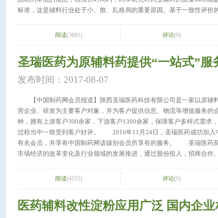
标准，这是辅料行业处于小、散、乱格局的重要原因。基于一致性评价
艺过程中更需要深入了解辅料的功能与特性。进入生产后，更需要药用
量竞争将是辅料企业竞争的核心，成本价格处于次要地位。 一致性评
阅读
(3681)
评论
(0)
评价持续推进下，我们判断未来辅料市场份额将重新划分，竞争格局将
求，药物制剂企业选择技术支持和质量控制更好的供应商。2）药物制
圣瑞医药为原辅料药提供“一站式”服
份额变化。未来市场竞争，辅料企业需要积极参与下游制剂企业的一致
有技术支持和质量优势的国内品牌有望在此轮一致性评价中脱颖而出。
发布时间：2017-08-07
业，给予行业增持评级。随着一致性评价工作的推进，辅料行业市场份
势的国产辅料企业将是一次扩大份额的机会。辅料行业属于大市场小企
【中国制药网会员报道】陕西圣瑞医药科技有限公司是一家以原辅料
业的规模弹性充足。同时格局重组也带来辅料企业产品定价权变化，规
营企业、研发为主要客户对象，并为客户提供信息、物流等增值服务的企
前A股涉及辅料行业主要上市公司包括山河药辅（300452）与红日药业（
种，拥有上游客户300余家，下游客户1300余家，保障客户多样式需求，
素、羧甲淀粉钠和硬脂酸镁产品的产销量居行业首位，有望受益于药品一致
过程当中一致受到客户好评。 2016年11月24日，圣瑞医药成功加
收购展望药业，按照并购承诺，展望药业2015年、2016年实现的净利润分
有名会员，并享有中国制药网该级别会员所享有的服务。 圣瑞医药前
盈利预测为2016-18年EPS0.72/0.85/0.98元，维持红日药业增
市场经济的改革变化及行业领域的发展推进，通过股份投入，招商合作
低于预期；进口辅料的技术质量技术优势；行业整合并购低于预期。
大资产。从1975年至今，公司沉淀出一批医药行业的精英骨干，在全
并掌握一定的行业资源信息及人脉关系，为合作共赢奠定下良好的基础
阅读
(4155)
评论
(0)
的业务发展，已拥有近百种优势产品。在坚持合法合规的原则下，秉承“客
的企业发展宗旨，圣瑞医药对员工秉持“专注、极致、口碑&dquo;的
医药辅料改性淀粉应用广泛 国内企业
缘人携手共创医药事业辉煌，全心全意为人类健康服务。 【产品推
纤维素崩解剂辅料 微晶纤维素(Micocysallinecellulose,MCC)