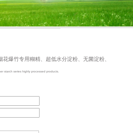
烟花爆竹专用糊精、超低水分淀粉、无菌淀粉、
her starch series highly processed products.