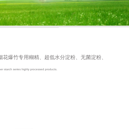
烟花爆竹专用糊精、超低水分淀粉、无菌淀粉、
her starch series highly processed products.