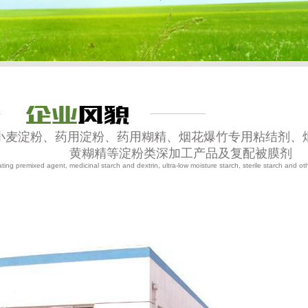
分小麦淀粉、药用淀粉、药用糊精、烟花爆竹专用粘结剂、
黄糊精等淀粉类深加工产品及复配被膜剂
ting premixed agent, medicinal starch and dextrin, ultra-low moisture starch, sterile starch and ot